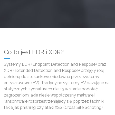
Co to jest EDR i XDR?
Systemy EDR (Endpoint Detection and Respose) oraz
XDR (Extended Detection and Respose) przejęły rolę
pełnioną do stosunkowo niedawna przez systemy
antywirusowe (AV). Tradycyjne systemy AV bazujące na
statycznych sygnaturach nie są w stanie podołać
zagrożeniom jakie niesie współczesny malware i
ransomware rozprzestrzeniajacy się poprzez tachniki
takie jak phishing czy ataki XSS (Cross Site Scripting).