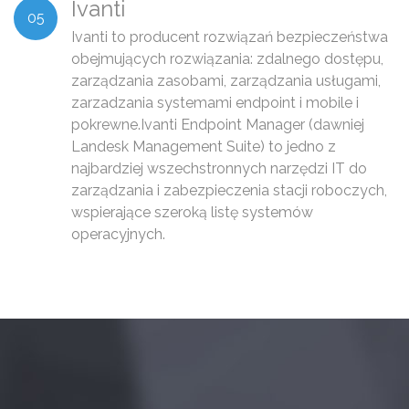
Ivanti
05
Ivanti to producent rozwiązań bezpieczeństwa
obejmujących rozwiązania: zdalnego dostępu,
zarządzania zasobami, zarządzania usługami,
zarzadzania systemami endpoint i mobile i
pokrewne.Ivanti Endpoint Manager (dawniej
Landesk Management Suite) to jedno z
najbardziej wszechstronnych narzędzi IT do
zarządzania i zabezpieczenia stacji roboczych,
wspierające szeroką listę systemów
operacyjnych.