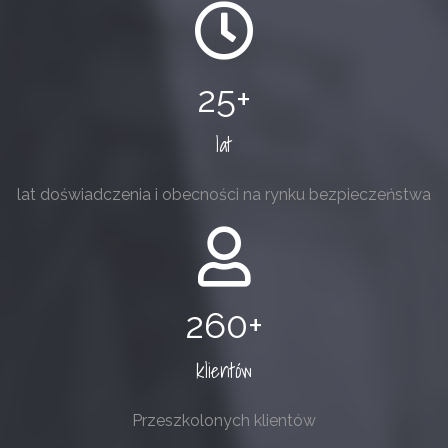
25
lat
lat doświadczenia i obecności na rynku bezpieczeństwa
260
klientów
Przeszkolonych klientów