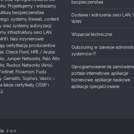
bezpieczeństwa
oku. Projektujemy i wdrażamy
trukturę bezpieczeństwa
Dostawa i wdrożenia sieci LAN,
ego: systemy firewall, content
WAN
y oraz systemy autoryzacji;
y infrastrukturę sieci LAN,
Wsparcie techniczne
WiFi. Nasi inżynierowie
ają certyfikację producentów
Outsouring w zakresie administra
jak: Check Point, HPE / Aruba
systemów IT
ks, Juniper Networks, Palo Alto
ks, Ruckus Networks (Arris),
Oprogramowanie na zamówieni
 Fortinet, Flowmon, Fudo
portale internetowe, aplikacje
y, Gemalto, Sophos, Vasco, i
biznesowe, aplikacje naukowe,
a także certyfikaty CISSP i
aplikacje specjalizowane
2.
. z o.o.