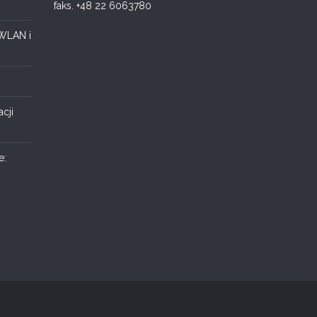
faks. +48 22 6063780
 WLAN i
cji
e: