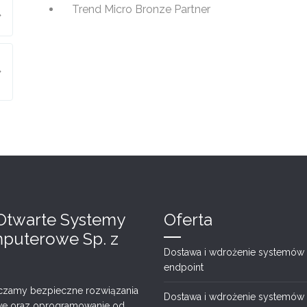
Trend Micro Bronze Partner
Otwarte Systemy
Oferta
puterowe Sp. z
Dostawa i wdrożenie systemów
endpoint
czamy bezpieczne rozwiązania
Dostawa i wdrożenie systemów
we oraz oprogramowanie od