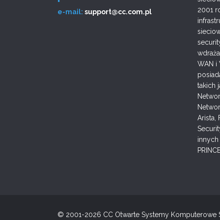
2001 r
e-mail:
support@cc.com.pl
infras
sieciow
securit
wdrażam
WAN i 
posiad
takich 
Networ
Networ
Arista,
Securit
innych 
PRINCE
© 2001-2026 CC Otwarte Systemy Komputerowe Sp