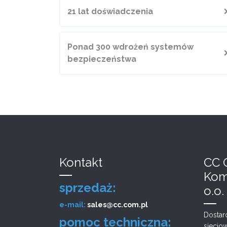
21 lat doświadczenia
Ponad 300 wdrożeń systemów
bezpieczeństwa
Kontakt
CC 
Kom
sprzedaż:
o.o.
e-mail:
sales@cc.com.pl
Dostar
pomoc techniczna:
siecio